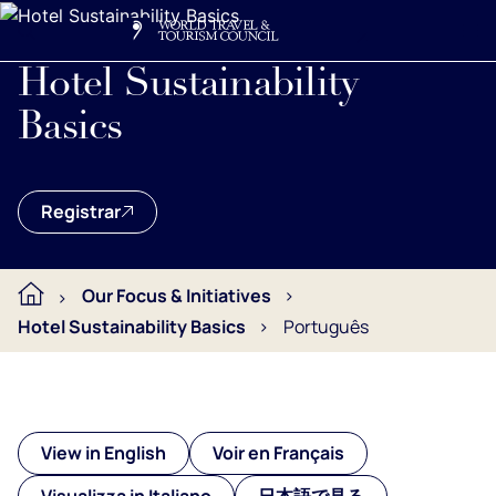
Search
Me
Get Involved
Logo
Construindo um futuro melhor para a hospitalidade, um hot
Hotel Sustainability
Basics
Registrar
Our Focus & Initiatives
Hotel Sustainability Basics
Português
View in English
Voir en Français
Visualizza in Italiano
日本語で見る