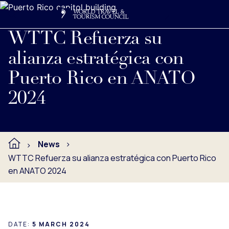
Search
Me
Get Involved
Logo
Ver nota de prensa completa debajo.
WTTC Refuerza su
alianza estratégica con
Puerto Rico en ANATO
2024
News
WTTC Refuerza su alianza estratégica con Puerto Rico
en ANATO 2024
DATE:
5 MARCH 2024