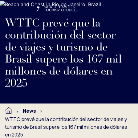
Search
Me
Get Involved
Logo
Ver nota de prensa completa debajo.
WTTC prevé que la
contribución del sector
de viajes y turismo de
Brasil supere los 167 mil
millones de dólares en
2025
News
WTTC prevé que la contribución del sector de viajes y
turismo de Brasil supere los 167 mil millones de dólares
en 2025