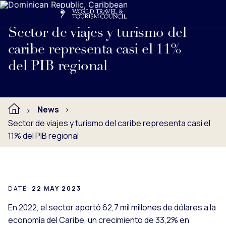
Search
Me
Get Involved
Logo
Ver nota de prensa completa debajo.
Sector de viajes y turismo del
caribe representa casi el 11%
del PIB regional
News
Sector de viajes y turismo del caribe representa casi el
11% del PIB regional
DATE:
22 MAY 2023
En 2022, el sector aportó 62,7 mil millones de dólares a la
economía del Caribe, un crecimiento de 33,2% en