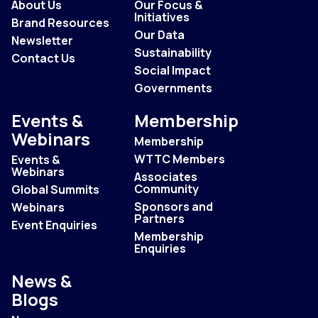
About Us
Our Focus &
Initiatives
Brand Resources
Our Data
Newsletter
Sustainability
Contact Us
Social Impact
Governments
Events &
Membership
Webinars
Membership
WTTC Members
Events &
Webinars
Associates
Community
Global Summits
Sponsors and
Webinars
Partners
Event Enquiries
Membership
Enquiries
News &
Blogs