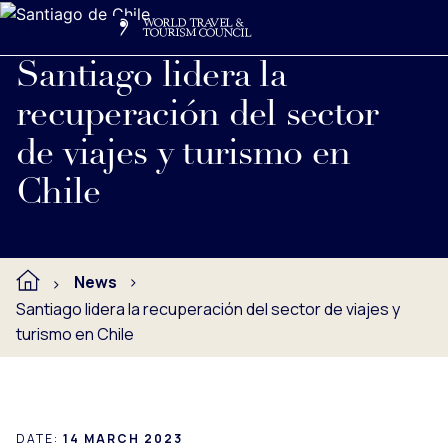
Search
Me
Get Involved
Logo
Ver nota de prensa completa debajo
Santiago lidera la
recuperación del sector
de viajes y turismo en
Chile
News
Santiago lidera la recuperación del sector de viajes y
turismo en Chile
DATE:
14 MARCH 2023