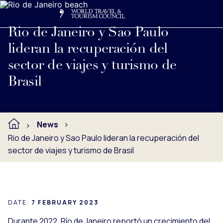
Search
Me
Get Involved
Logo
Ver nota de prensa completa debajo.
Rio de Janeiro y Sao Paulo
lideran la recuperación del
sector de viajes y turismo de
Brasil
News
Rio de Janeiro y Sao Paulo lideran la recuperación del
sector de viajes y turismo de Brasil
DATE:
7 FEBRUARY 2023
Durante 2022, Río de Janeiro reportó un crecimiento del