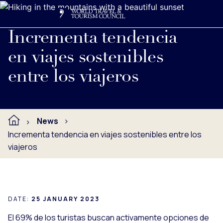
Search
Me
Get Involved
Logo
Ver nota de prensa completa debajo.
Incrementa tendencia
en viajes sostenibles
entre los viajeros
News
Incrementa tendencia en viajes sostenibles entre los
viajeros
DATE:
25 JANUARY 2023
El 69% de los turistas buscan activamente opciones de