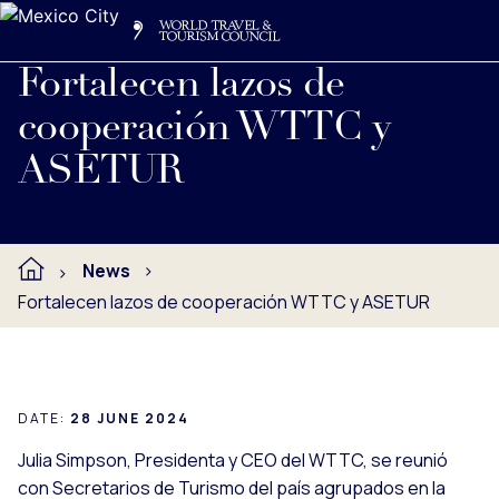
Search
Me
Get Involved
Logo
Ver nota de prensa completa debajo.
Fortalecen lazos de
cooperación WTTC y
ASETUR
News
Fortalecen lazos de cooperación WTTC y ASETUR
DATE:
28 JUNE 2024
Julia Simpson, Presidenta y CEO del WTTC, se reunió
con Secretarios de Turismo del país agrupados en la