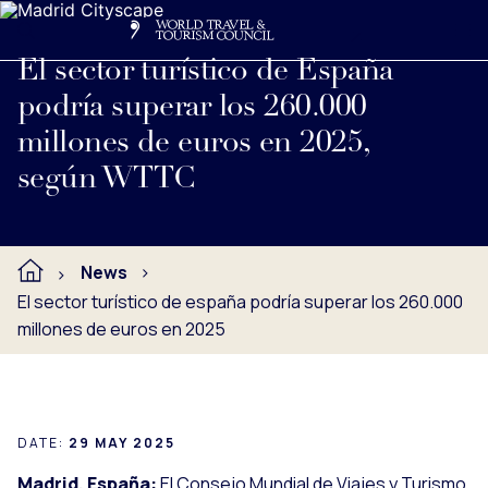
Search
Me
Get Involved
Logo
Ver nota de prensa completa debajo.
El sector turístico de España
podría superar los 260.000
millones de euros en 2025,
según WTTC
News
El sector turístico de españa podría superar los 260.000
millones de euros en 2025
DATE:
29 MAY 2025
Madrid, España:
El Consejo Mundial de Viajes y Turismo