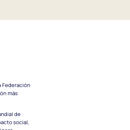
la Federación
ión más
undial de
acto social,