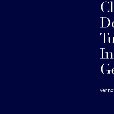
Cl
De
Tu
In
G
Ver no