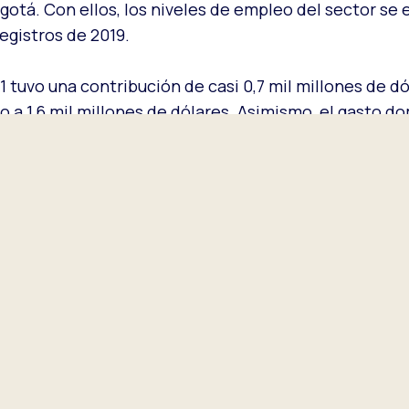
gotá. Con ellos, los niveles de empleo del sector se
egistros de 2019.
 tuvo una contribución de casi 0,7 mil millones de dó
 a 1,6 mil millones de dólares. Asimismo, el gasto d
contribución de casi 2,8 mil millones de dólares.
ternacional está regresando a la capital colombiana y
les prepandemia de 2019.
activas de Latinoamérica para los viajeros, ya que d
a Estados Unidos, México, Brasil, España y Argenti
 Ciudades, visite
www.wttc.org