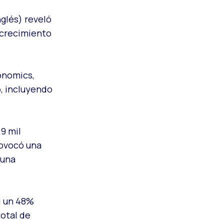
inglés) reveló
 crecimiento
onomics,
o, incluyendo
,9 mil
rovocó una
 una
i un 48%
total de