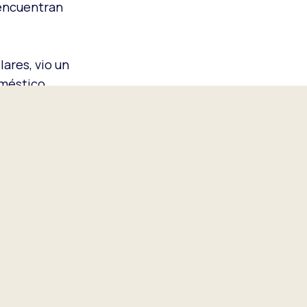
 encuentran
lares, vio un
oméstico
 se
entro de sus
na.