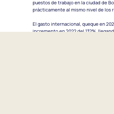
puestos de trabajo en la ciudad de Bo
prácticamente al mismo nivel de los r
El gasto internacional, queque en 2021
incremento en 2022 del 132%, llegando
creció en un 45%, alcanzando con una 
Estos datos reflejan que el viajero in
encuentra cerca de alcanzar los nive
Bogotá es una de las ciudades más atr
mercados más importantes se encuentr
Para acceder al Informe Económico de