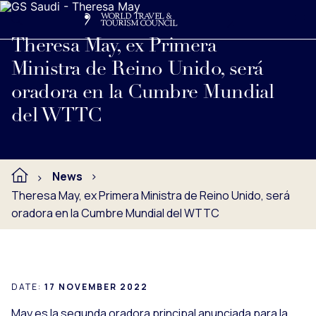
Search
Me
Get Involved
Logo
Ver nota de prensa completa debajo.
Theresa May, ex Primera
Ministra de Reino Unido, será
oradora en la Cumbre Mundial
del WTTC
News
Theresa May, ex Primera Ministra de Reino Unido, será
oradora en la Cumbre Mundial del WTTC
DATE:
17 NOVEMBER 2022
May es la segunda oradora principal anunciada para la