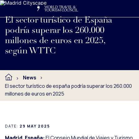
Search
Me
Get Involved
Logo
Ver nota de prensa completa debajo.
El sector turístico de España
podría superar los 260.000
millones de euros en 2025,
según WTTC
News
El sector turístico de españa podría superar los 260.000
millones de euros en 2025
DATE:
29 MAY 2025
Madrid, España:
El Consejo Mundial de Viajes y Turismo